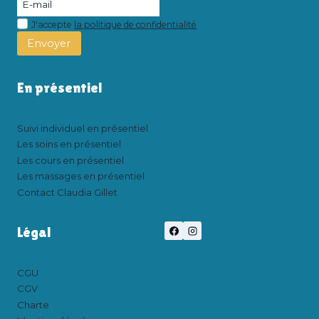
J'accepte
la politique de confidentialité
Envoyer
En présentiel
Suivi individuel en présentiel
Les soins en présentiel
Les cours en présentiel
Les massages en présentiel
Contact Claudia Gillet
Légal
CGU
CGV
Charte