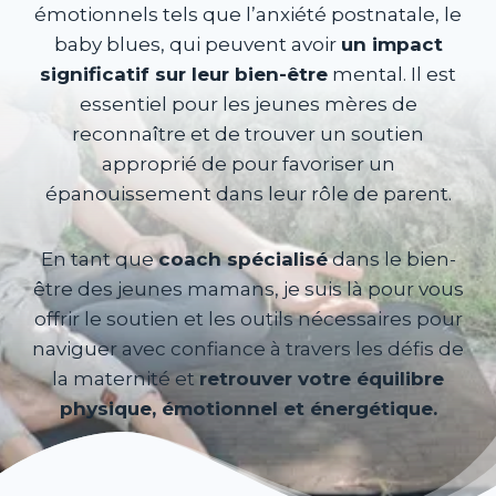
émotionnels tels que l’anxiété postnatale, le
baby blues, qui peuvent avoir
un impact
significatif sur leur bien-être
mental. Il est
essentiel pour les jeunes mères de
reconnaître et de trouver un soutien
approprié de pour favoriser un
épanouissement dans leur rôle de parent.
En tant que
coach spécialisé
dans le bien-
être des jeunes mamans, je suis là pour vous
offrir le soutien et les outils nécessaires pour
naviguer avec confiance à travers les défis de
la maternité et
retrouver votre équilibre
physique, émotionnel et énergétique.