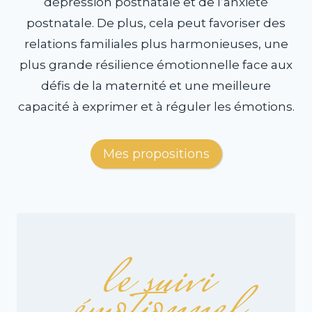
dépression postnatale et de l’anxiété
postnatale. De plus, cela peut favoriser des
relations familiales plus harmonieuses, une
plus grande résilience émotionnelle face aux
défis de la maternité et une meilleure
capacité à exprimer et à réguler les émotions.
Mes propositions
le suivi
émotionnel