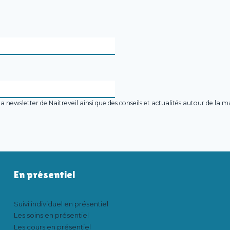
la newsletter de Naitreveil ainsi que des conseils et actualités autour de la 
En présentiel
Suivi individuel en présentiel
Les soins en présentiel
Les cours en présentiel