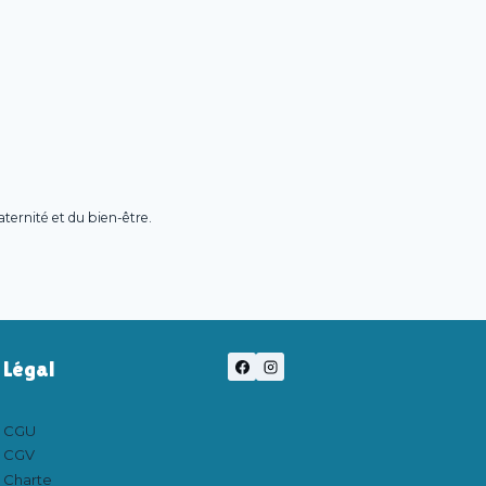
maternité et du bien-être.
Légal
CGU
CGV
Charte