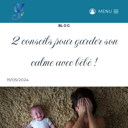
Aller
au
MENU
contenu
BLOG
2 conseils pour garder son
calme avec bébé !
19/05/2024